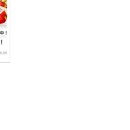
！
0.09